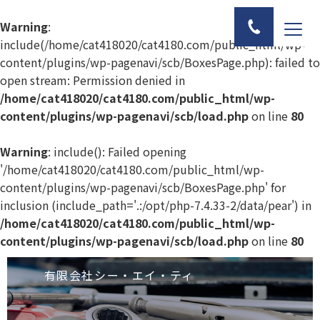
Warning
:
include(/home/cat418020/cat4180.com/public_html/wp-
content/plugins/wp-pagenavi/scb/BoxesPage.php): failed to
open stream: Permission denied in
/home/cat418020/cat4180.com/public_html/wp-
content/plugins/wp-pagenavi/scb/load.php
on line
80
Warning
: include(): Failed opening
'/home/cat418020/cat4180.com/public_html/wp-
content/plugins/wp-pagenavi/scb/BoxesPage.php' for
inclusion (include_path='.:/opt/php-7.4.33-2/data/pear') in
/home/cat418020/cat4180.com/public_html/wp-
content/plugins/wp-pagenavi/scb/load.php
on line
80
有限会社シー・エイ・ティ